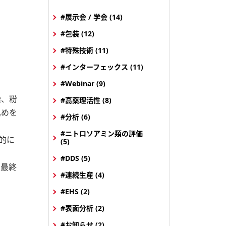
#展示会 / 学会 (14)
#包装 (12)
#特殊技術 (11)
#インターフェックス (11)
#Webinar (9)
燥、粉
#高薬理活性 (8)
込めを
#分析 (6)
#ニトロソアミン類の評価
的に
(5)
#DDS (5)
い最終
#連続生産 (4)
#EHS (2)
#表面分析 (2)
#お知らせ (2)