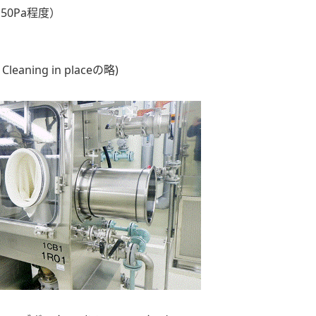
0Pa程度）
Cleaning in placeの略)