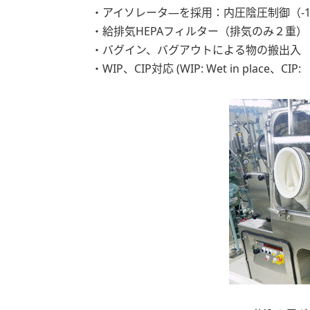
・アイソレータ―を採用：内圧陰圧制御（-15
・給排気HEPAフィルター（排気のみ２重）
・バグイン、バグアウトによる物の搬出入
・WIP、CIP対応 (WIP: Wet in place、CIP: 