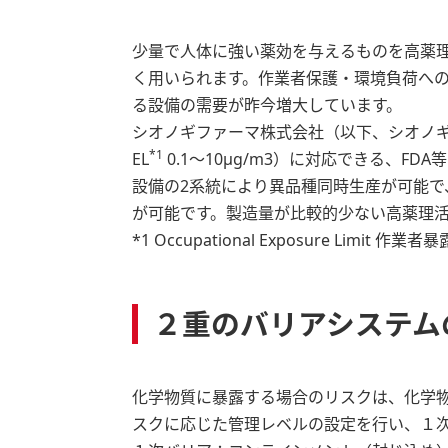
少量で人体に強い薬効を与えるものを高薬
く用いられます。作業者保護・環境負荷へ
る設備の需要が昨今増大しています。
シオノギファーマ株式会社（以下、シオノ
*1
EL
0.1～10μg/m3）に対応できる、
設備の2系統により異品種同時生産が可能で、
が可能です。製造量が比較的少ない高薬理
*1 Occupational Exposure Limit 作
２重のバリアシステム
化学物質に暴露する場合のリスクは、化学
スクに応じた管理レベルの設定を行い、１