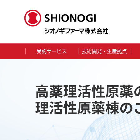
受託サービス
技術開発・生産拠点
HOME
メディア
Topics
高薬理活性原薬の製造設備
高薬理活性原薬
理活性原薬棟の