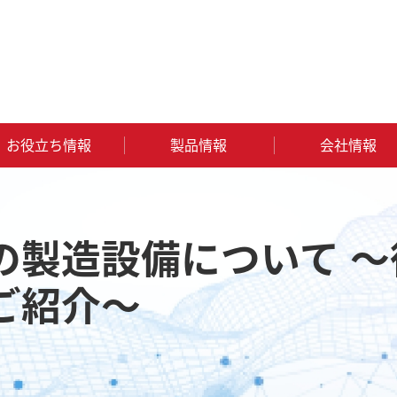
お役立ち情報
製品情報
会社情報
について ～徳島工場の高薬理活性原薬棟のご紹介～
の製造設備について 
ご紹介～