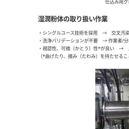
仕込み用グ
湿潤粉体の取り扱い作業
・シングルユース技術を採用 → 交叉汚
・洗浄バリデーションが不要 → 作業者/
・視認性、可撓（かとう）性*が良い → 
（*曲げたり、撓み（たわみ）を持たせるこ