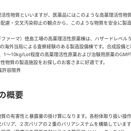
理活性物質といいますが、医薬品にはこのような高薬理活性物
の配慮・交叉汚染抑止の観点から、このような物質を安全に製
ギファーマ）徳島工場の高薬理活性原薬棟は、ハザードレベル
FDA等の海外当局による査察経験のある製造設備棟です。合成設備
1～10kg/Lot程度の高薬理活性原薬および治験用原薬のGM
活性物質の製造施設をお探しのお客さまに好適です。
業者暴露許容限界
の概要
物質の有害性と暴露量の掛け算になります。各粉体取り扱い操
次バリア、２次バリアの２重のバリアシステムを構築しています