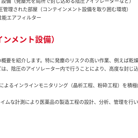
）設備（発塵元を局所で封じ込める陰圧アイソレーターなど）
圧管理された部屋（コンテインメント設備を取り囲む環境）
ilter 高性能エアフィルター
インメント設備）
の概要を紹介します。特に発塵のリスクの高い作業、例えば乾
どは、陰圧のアイソレーター内で行うことにより、高度な封じ
によるインラインモニタリング（晶析工程、粉砕工程）を積極
nology リアルタイムな計測により医薬品の製造工程の設計、分析、管理を行
。