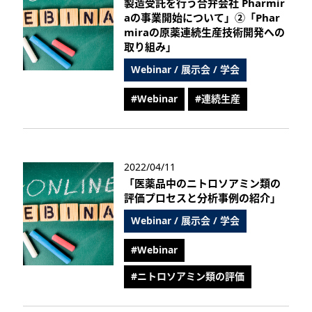
製造受託を行う合弁会社 Pharmir
aの事業開始について」②「Phar
miraの原薬連続生産技術開発への
取り組み」
Webinar / 展示会 / 学会
#Webinar
#連続生産
2022/04/11
「医薬品中のニトロソアミン類の
評価プロセスと分析事例の紹介」
Webinar / 展示会 / 学会
#Webinar
#ニトロソアミン類の評価