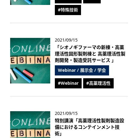
#特殊技術
2021/09/15
「シオノギファーマの新棟・高薬
理活性固形製剤棟と 高薬理活性製
剤開発・製造受託サービス 」
Webinar / 展示会 / 学会
#Webinar
#高薬理活性
2021/09/15
特別講演「高薬理活性製剤製造設
備におけるコンテインメント技
術」