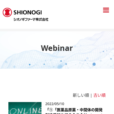
HOME
メディア
Webinar
Webinar
新しい順 |
古い順
2022/05/10
「①「医薬品原薬・中間体の開発