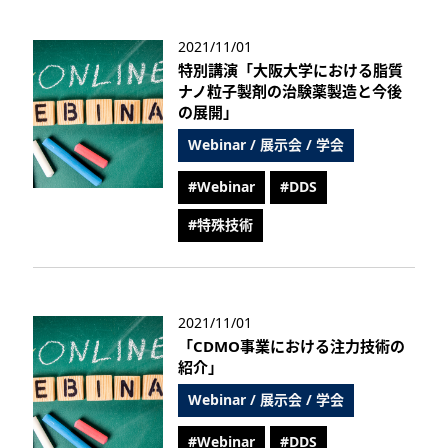
2021/11/01
特別講演「大阪大学における脂質
ナノ粒子製剤の治験薬製造と今後
の展開」
Webinar / 展示会 / 学会
#Webinar
#DDS
#特殊技術
2021/11/01
「CDMO事業における注力技術の
紹介」
Webinar / 展示会 / 学会
#Webinar
#DDS