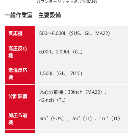
カウンタージェットミル100AFG
一般作業室 主要設備
反応機
500～6,000L（SUS、GL、MA22）
高圧反応
6,000、2,000L（GL）
機
低温反応
1,500L（GL、-70℃）
機
遠心分離機：39inch（MA22）、
分離装置
42inch（TL）
加圧ろ過
3m²（SUS）、2m²（TL）、1m²（TL）
機