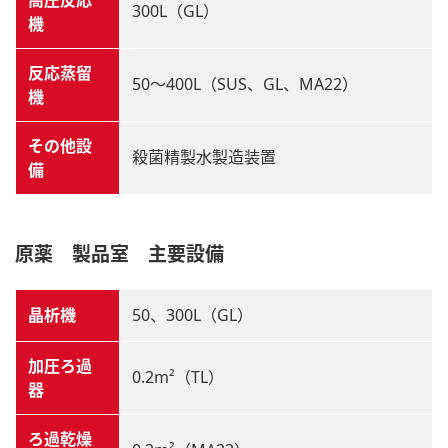
300L（GL）
機
反応蒸留
50～400L（SUS、GL、MA22）
機
その他設
殺菌精製水製造装置
備
原薬 製品室 主要設備
晶析機
50、300L（GL）
加圧ろ過
0.2m²（TL）
器
ろ過乾燥