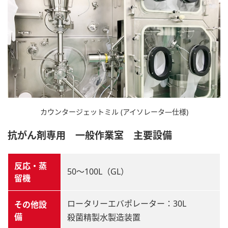
カウンタージェットミル (アイソレータ―仕様)
抗がん剤専用 一般作業室 主要設備
反応・蒸
50～100L（GL）
留機
ロータリーエバポレーター：30L
その他設
備
殺菌精製水製造装置