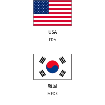
USA
FDA
韓国
MFDS