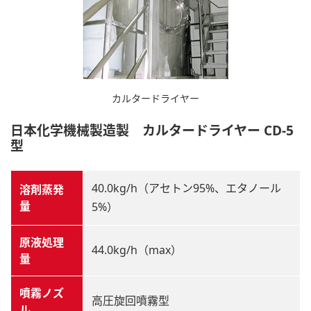
カルタードライヤー
日本化学機械製造製 カルタードライヤー CD-5
型
40.0kg/h（アセトン95%、エタノール
溶剤蒸発
量
5%）
原液処理
44.0kg/h（max）
量
噴霧ノズ
高圧旋回噴霧型
ル