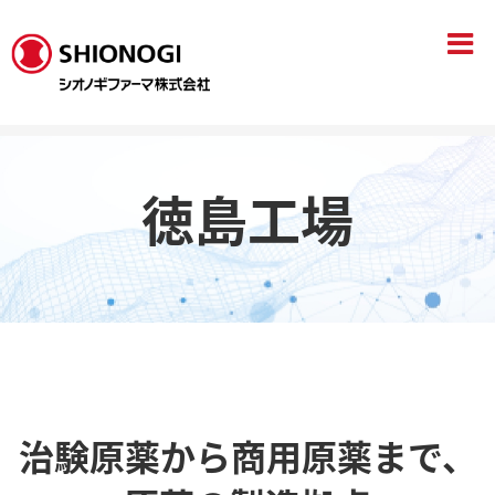
HOME
技術開発･生産拠点
徳島工場
徳島工場
治験原薬から商用原薬まで、