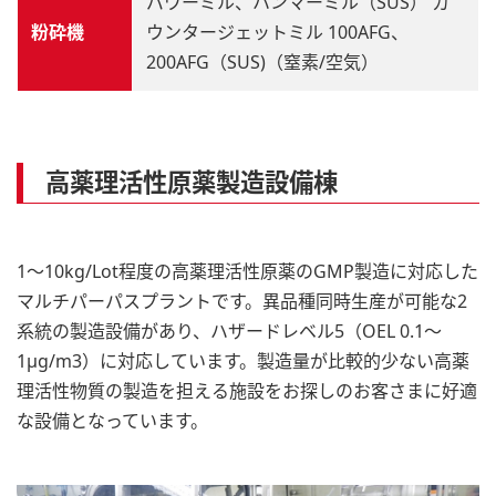
パワーミル、ハンマーミル（SUS） カ
粉砕機
ウンタージェットミル 100AFG、
200AFG（SUS)（窒素/空気）
高薬理活性原薬製造設備棟
1～10kg/Lot程度の高薬理活性原薬のGMP製造に対応した
マルチパーパスプラントです。異品種同時生産が可能な2
系統の製造設備があり、ハザードレベル5（OEL 0.1～
1μg/m3）に対応しています。製造量が比較的少ない高薬
理活性物質の製造を担える施設をお探しのお客さまに好適
な設備となっています。