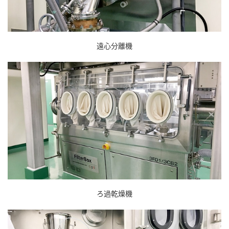
遠心分離機
ろ過乾燥機