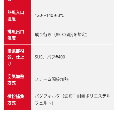
熱風入口
120～140 ± 3℃
温度
排風出口
成り行き（85℃程度を想定）
温度
接薬部材
SUS、バフ#400
質、仕上
げ
空気加熱
スチーム間接加熱
方式
バグフィルタ（濾布：耐熱ポリエステル
微粉捕集
方式
フェルト）