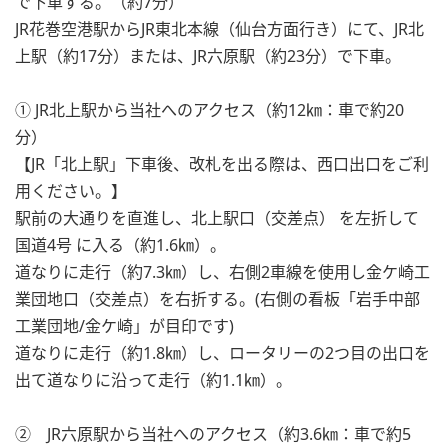
で下車する。（約
7
分）
JR花巻空港駅から
JR
東北本線（仙台方面行き）にて、
JR
北
上駅（約
17
分）または、
JR
六原駅（約
23
分）で下車。
①
JR
北上駅から当社へのアクセス（約
12
㎞：車で約
20
分）
【JR「北上駅」下車後、改札を出る際は、西口出口をご利
用ください。】
駅前の大通りを直進し、北上駅口（交差点） を左折して
国道
4
号 に入る（約
1.6
㎞）。
道なりに走行（約
7.3
㎞）し、右側
2
車線を使用し金ケ崎工
業団地口（交差点）を右折する。(右側の看板「岩手中部
工業団地
/
金ケ崎」が目印です
)
道なりに走行（約
1.8
㎞）し、ロータリーの
2
つ目の出口を
出て道なりに沿って走行（約
1.1
㎞）。
②
JR
六原駅から当社へのアクセス（約
3.6
㎞：車で約
5