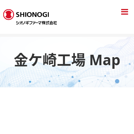
HOME
技術開発･生産拠点
金ケ崎工場
金ケ崎工場Map
金ケ崎工場 Map