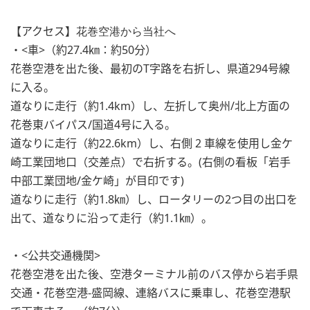
【アクセス】
花巻空港から当社へ
・<車>（約
27.4
㎞：約
50
分）
花巻空港を出た後、最初の
T
字路を右折し、県道
294
号線
に入る。
道なりに走行（約
1.4km
）し、左折して奥州
/
北上方面の
花巻東バイパス
/
国道
4
号に入る。
道なりに走行（約
22.6km
）し、右側
2
車線を使用し金ケ
崎工業団地口（交差点）で右折する。(右側の看板「岩手
中部工業団地
/
金ケ崎」が目印です)
道なりに走行（約
1.8
㎞）し、ロータリーの
2
つ目の出口を
出て、道なりに沿って走行（約
1.1
㎞）。
・<公共交通機関>
花巻空港を出た後、空港ターミナル前のバス停から岩手県
交通・花巻空港
-
盛岡線、連絡バスに乗車し、花巻空港駅