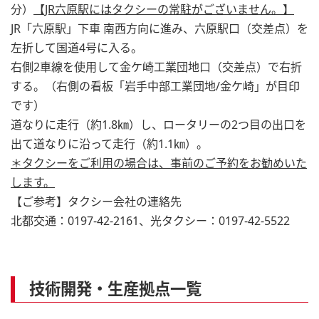
分）
【JR六原駅にはタクシーの常駐がございません。】
JR「六原駅」下車 南西方向に進み、六原駅口（交差点）を
左折して国道
4
号に入る。
右側
2
車線を使用して金ケ崎工業団地口（交差点）で右折
する。（右側の看板「岩手中部工業団地
/
金ケ崎」が目印
です）
道なりに走行（約
1.8
㎞）し、ロータリーの
2
つ目の出口を
出て道なりに沿って走行（約
1.1
㎞）。
＊タクシーをご利用の場合は、事前のご予約をお勧めいた
します。
【ご参考】タクシー会社の連絡先
北都交通：
0197-42-2161
、光タクシー：
0197-42-5522
技術開発・生産拠点一覧