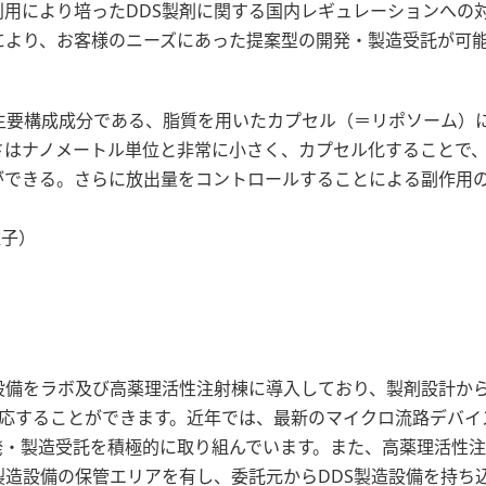
用により培ったDDS製剤に関する国内レギュレーションへの
により、お客様のニーズにあった提案型の開発・製造受託が可
主要構成成分である、脂質を用いたカプセル（＝リポソーム）
さはナノメートル単位と非常に小さく、カプセル化することで
ができる。さらに放出量をコントロールすることによる副作用
ノ粒子）
設備をラボ及び高薬理活性注射棟に導入しており、製剤設計から
対応することができます。近年では、最新のマイクロ流路デバイ
発・製造受託を積極的に取り組んでいます。また、高薬理活性
製造設備の保管エリアを有し、委託元からDDS製造設備を持ち