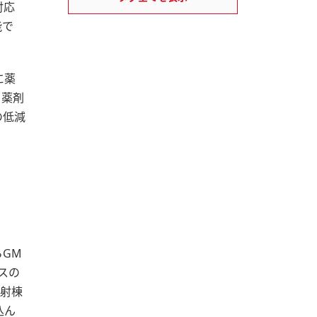
対応
能で
に薬
、薬剤
の低減
GM
スの
注射棟
込ん