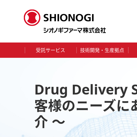
受託サービス
技術開発・生産拠点
HOME
メディア
Topics
Drug Delivery S
Drug Deliv
客様のニーズに
介 ～