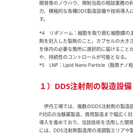
開発等のノウハウ、規制当局の相談業務の利
力、積極的な各種DDS製造設備や技術導入
す。
*4 リポソーム：細胞を取り囲む細胞膜の
剤を封入した製剤のこと。カプセルの大き
を体内の必要な箇所に選択的に届けること
や、持続性のコントロールが可能となる。
*5 LNP：Lipid Nano Particle（脂質ナ
１）DDS注射剤の製造設備
伊丹工場では、複数のDDS注射剤の製造
P対応の治験薬製造、商用製造まで幅広く
導入を進めており、当該技術を活用した開
には、DDS注射剤製造用の液調製エリアや