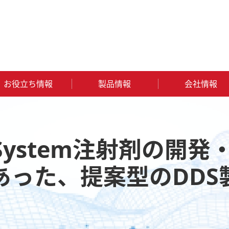
お役立ち情報
製品情報
会社情報
ystem注射剤の開発・製造技術 ～ お客様のニーズにあった、提案型のDDS製剤開発のご紹介 ～
ery System注射剤の開
あった、提案型のDDS