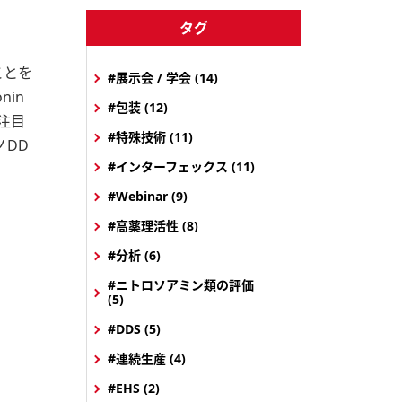
タグ
ことを
#展示会 / 学会 (14)
nin
#包装 (12)
注目
#特殊技術 (11)
ノDD
#インターフェックス (11)
#Webinar (9)
#高薬理活性 (8)
#分析 (6)
#ニトロソアミン類の評価
(5)
#DDS (5)
#連続生産 (4)
#EHS (2)